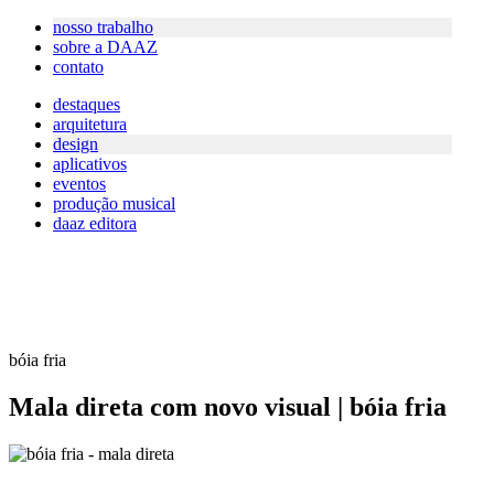
nosso trabalho
sobre a DAAZ
contato
destaques
arquitetura
design
aplicativos
eventos
produção musical
daaz editora
bóia fria
Mala direta com novo visual | bóia fria