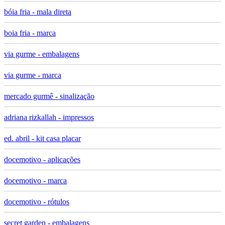
bóia fria - mala direta
boia fria - marca
via gurme - embalagens
via gurme - marca
mercado gurmê - sinalização
adriana rizkallah - impressos
ed. abril - kit casa placar
docemotivo - aplicações
docemotivo - marca
docemotivo - rótulos
secret garden - embalagens