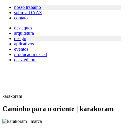
nosso trabalho
sobre a DAAZ
contato
destaques
arquitetura
design
aplicativos
eventos
produção musical
daaz editora
karakoram
Caminho para o oriente | karakoram