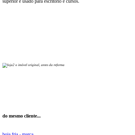
superior é usado para escritório e cursos.
o imóvel original, antes da reforma
do mesmo cliente...
boia fria - marca