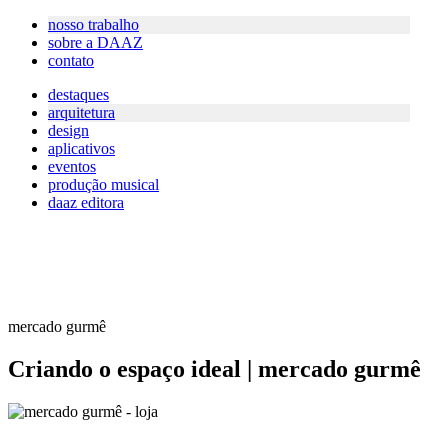
nosso trabalho
sobre a DAAZ
contato
destaques
arquitetura
design
aplicativos
eventos
produção musical
daaz editora
mercado gurmê
Criando o espaço ideal | mercado gurmê