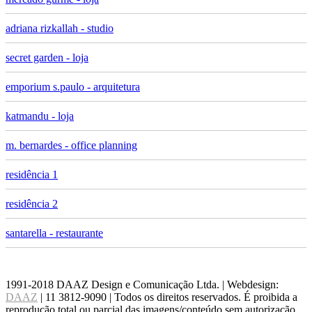
adriana rizkallah - studio
secret garden - loja
emporium s.paulo - arquitetura
katmandu - loja
m. bernardes - office planning
residência 1
residência 2
santarella - restaurante
1991-2018 DAAZ Design e Comunicação Ltda. | Webdesign:
DAAZ
| 11 3812-9090 | Todos os direitos reservados. É proibida a
reprodução total ou parcial das imagens/conteúdo sem autorização